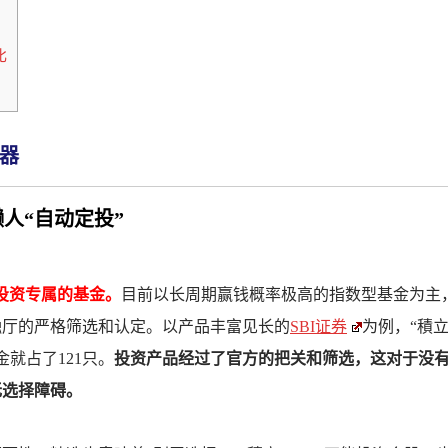
比
器
人“自动定投”
可投资专属的基金。
目前以长周期赢钱概率极高的指数型基金为主
融厅的严格筛选和认定。以产品丰富见长的
SBI证券
为例，“積立
金就占了121只。
投资产品经过了官方的把关和筛选，这对于没
无选择障碍。