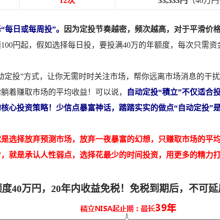
12次
33,333円
（40万円
“每日或每周投”。
因为定投节奏越密，频次越高，对于平滑价
100円起，假如选择每日投，要投满40万的年额度，每次只需资金
动定投”方式，让你无需时时关注市场，帮你远离市场消息的干
你躺着赚取市场的平均收益！可以说，
自动定投“積立”不仅适合
核心投资策略！少信点暴富神话，踏踏实实的做点“自动定投”
就是选择放弃预测市场，放弃一夜暴富的幻想，只赚取市场的平
”，就是承认人性弱点，选择花最少的时间投资，用更多的精力
额度40万円，20年内收益免税！免税到期后，不可延