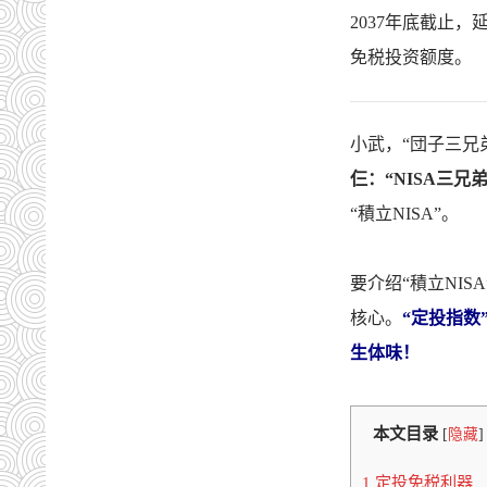
2037年底截止，
免税投资额度。
小武，“団子三兄
仨：“NISA三兄弟
“積立NISA”。
要介绍“積立NI
核心。
“定投指
生体味！
本文目录
[
隐藏
]
1 定投免税利器