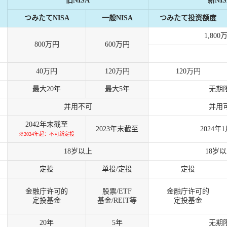
旧NISA
新NIS
つみたてNISA
一般NISA
つみたて投资额度
1,800
800万円
600万円
40万円
120万円
120万円
最大20年
最大5年
无期
并用不可
并用
2042年末截至
2023年末截至
2024年
※2024年起：不可新定投
18岁以上
18岁
定投
单投/定投
定投
金融庁许可的
股票/ETF
金融庁许可的
定投基金
基金/REIT等
定投基金
20年
5年
无期