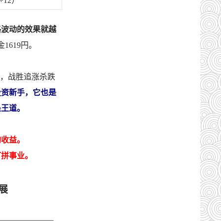
÷12）
格波动的效果就越
1619円。
扰，战胜追涨杀跌
投资新手，它也是
是王道。
均收益。
打拼事业。
展