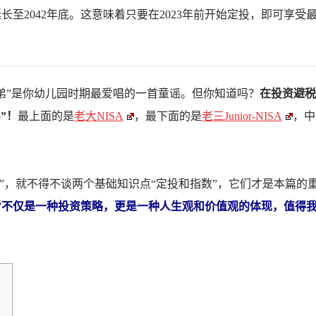
延长至2042年底。这意味着只要在2023年前开始定投，即可享受最
弟”是你幼儿园时期最爱唱的一首童谣。但你知道吗？
在投资避税
”！
最上面的是
老大NISA
，最下面的是
老三Junior-NISA
，中
SA”，就不得不谈两个基础知识点“定投和指数”，它们才是本篇的
数”不仅是一种投资策略，更是一种人生观和价值观的体现，值得