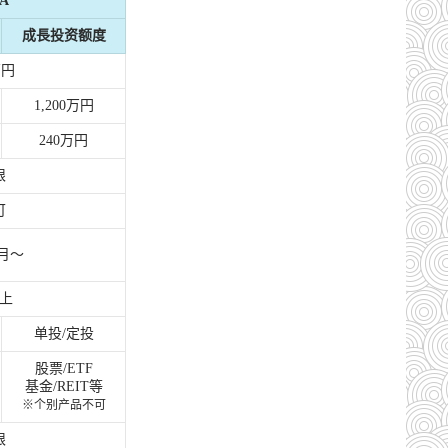
A
成長投资额度
万円
1,200万円
240万円
限
可
1月～
以上
单投/定投
股票/ETF
基金/REIT等
※个别产品不可
限