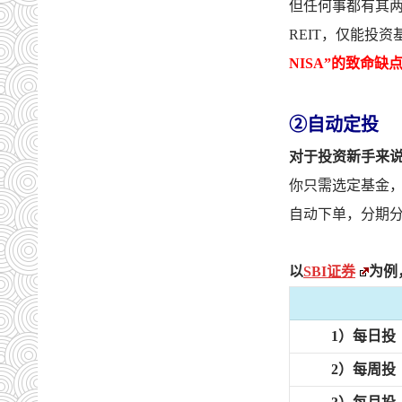
但任何事都有其两
REIT，仅能投
NISA”的致命缺
②自动定投
对于投资新手来说
你只需选定基金
自动下单，分期
以
SBI证券
为例
1）每日投
2）每周投