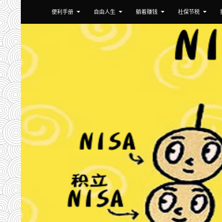
跳至正文
搜
小武爸爸
便利手册
自由人生
躺着赚钱
社保节税
索