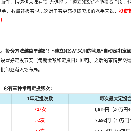
面性，精选也意味着“别无选择”。“積立NISA”不能投资个股，也
资基金，数量还极有限…这对于有更高投资需求的老手来说，
投资
点！
，投资方法越简单越好！“積立NISA”采用的就是“自动定期定
，设置好定投节奏（每期金额和定投日）即可。之后的事情就交
分批的逐渐入场布局。
，它有三种常用定投频次：
1年定投次数
每次最大定投
247次
1,619円
（40万円÷
52次
7,692円
（40万円÷