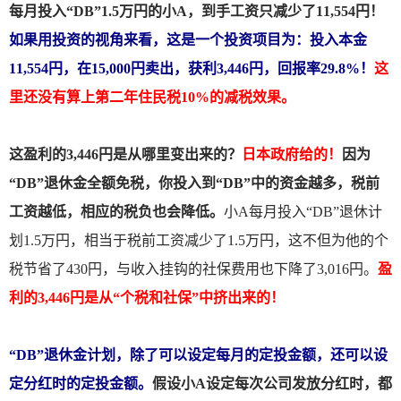
每月投入“DB”1.5万円的小A，到手工资只减少了11,554円！
如果用投资的视角来看，这是一个投资项目为：投入本金
11,554円，在15,000円卖出，获利3,446円，回报率29.8%！
这
里还没有
算上第二年住民税10%的减税效果。
这盈利的3,446円是从哪里变出来的？
日本政府给的！
因为
“DB”退休金全额免税，你投入到“DB”中的资金越多，税前
工资越低，相应的税负也会降低。
小A每月投入“DB”退休计
划1.5万円，相当于税前工资减少了1.5万円，这不但为他的个
税节省了430円，与收入挂钩的社保费用也下降了3,016円。
盈
利的3,446円是从“个税和社保”中挤出来的！
“DB”退休金计划，除了可以设定每月的定投金额，还可以设
定分红时的定投金额。
假设小A设定每次公司发放分红时，都