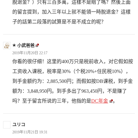
脫退金？）只有三百多萬，這樣不是賠了嗎？然後上面
的留言提到，加入三年以上就不能領一時脫退金？這樣
子的話第二段落的試算是不是不成立的呢？
小武爸爸
2019年11月20日 22:17
你看的很仔细！这里的400万只是税前收入，对它假如按
工资收入课税，税率是30%（个税20%+住民税10%），
到手金额约为：2,885,500円；而假如按DB课税，到手金
额为：3,848,950円。到手多出了963,450円，不是赚了
吗？至于留言所说的三年，他指的是
DC年金
。
ユリコ
2019年11月21日 19:31