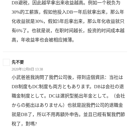
DB避税，因此越早拿出来收益越高。例如一个税负为
30%的工薪族，假如他投入DB一年后就拿出来，那么年
化收益就是30%，假如5年后拿出来，那么年化收益就只
有6%了。也就是说，在职时间越长，投资的时间成本越
高，年收益率也会被相应摊薄。
先不要
2020年12月8日 13:38
小武爸爸我詢問了我們公司後，得到這個資訊：当社は
DB制度もDC制度も両方ともあります。DBは会社の退
職金制度として。DCは選択型拠出年金として。（会社
からの拠出はありません）也就是說我們公司的退職金
就是DB了，所以不用再額外申告。並且已經有幫我們節
稅了，對嗎?