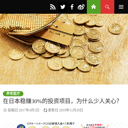
搜
小武爸爸
跳
索
主菜单
至
正
文
养老医疗
在日本稳赚30%的投资项目，为什么少人关心？
投稿日:2017年4月3日
更新日:2019年11月20日