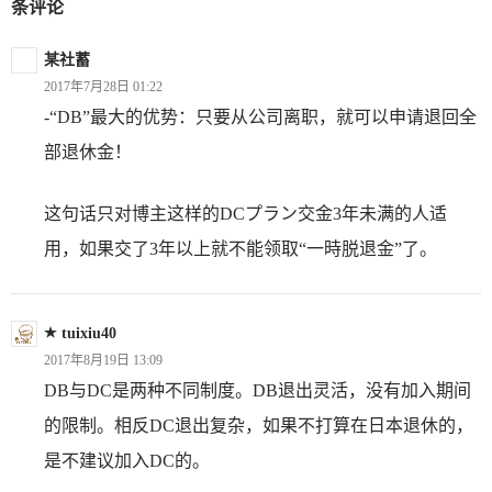
条评论
某社蓄
2017年7月28日 01:22
-“DB”最大的优势：只要从公司离职，就可以申请退回全
部退休金！
这句话只对博主这样的DCプラン交金3年未满的人适
用，如果交了3年以上就不能领取“一時脱退金”了。
tuixiu40
2017年8月19日 13:09
DB与DC是两种不同制度。DB退出灵活，没有加入期间
的限制。相反DC退出复杂，如果不打算在日本退休的，
是不建议加入DC的。