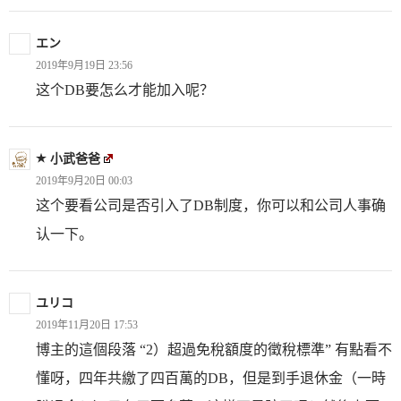
エン
2019年9月19日 23:56
这个DB要怎么才能加入呢？
小武爸爸
2019年9月20日 00:03
这个要看公司是否引入了DB制度，你可以和公司人事确
认一下。
ユリコ
2019年11月20日 17:53
博主的這個段落 “2）超過免稅額度的徵稅標準” 有點看不
懂呀，四年共繳了四百萬的DB，但是到手退休金（一時