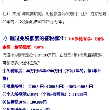
注1：不足1年就离职的，免税额度为80万円；注2：在职超过
20年的，免税额度增加到70万円/年；
2）超过免税额度的征税标准：
DB課税所得=（退休
金额ー免税额度）×50%
假设小A每年定投“DB”100万円，在就职4年1个月后离职时，
可领取多少退休金呢？
①免税额度：40万円×5年=200万円（不足1年的，按1年计
算）
②課税所得：（100万円×4-200万円）×50%=100万円
③个人所得税5.105%（个税+復興税）：51,050円
④住民税10%：100,000円