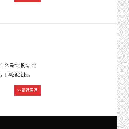
什么是“定投”。定
饭，即吃饭定投。
>>继续阅读