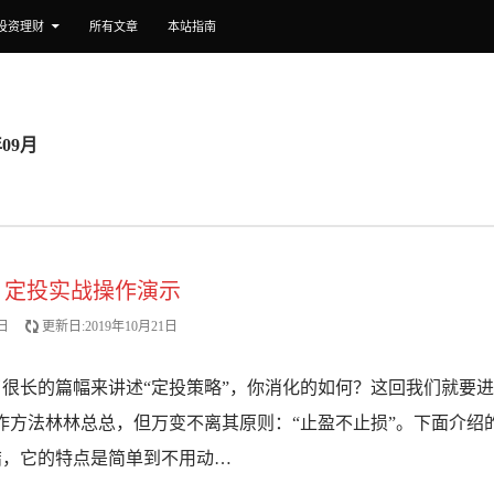
投资理财
所有文章
本站指南
09月
：定投实战操作演示
日
更新日:2019年10月21日
很长的篇幅来讲述“定投策略”，你消化的如何？这回我们就要进
作方法林林总总，但万变不离其原则：“止盈不止损”。下面介绍
结，它的特点是简单到不用动…