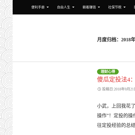
跳至正文
搜
小武爸爸
便利手册
自由人生
躺着赚钱
社保节税
索
月度归档：2018年
理财心得
傻瓜定投法4
投稿日:2018年9月21
小武，上回我花了
操作”！定投的操
往定投经验的总