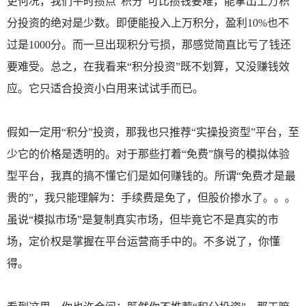
更何况，我们平时攒点“积分”可比攒钱要难，能拿出上万积
分投资的绝对是少数。即便能投入上万积分，盈利10%也不
过是1000分。而一旦出现积分亏损，那感觉简直比亏了钱还
要难受。总之，在我看来“积分投资”既不划算，又没赚钱效
应。它只适合投资小白用来试试手而已。
假如一定用“积分”投资，那我也只推荐“实操投资型”平台，至
少它的价格是透明的。对于那些打着“免费”旗号的模拟体验
型平台，我真的搞不懂它们是如何赚钱的。所谓“免费才是最
贵的”，我只能理解为：手续费是免了，但股价掺水了。。。
虽说“模拟市场”是复制真实市场，但毕竟它不是真实的市
场，定价权是掌握在平台运营商手中的。不多说了，你懂
得。