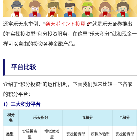
还拿乐天来举例，“
楽天ポイント投資
”就是乐天证券推出
的“实操投资型”积分投资服务，在这里“乐天积分”就和现金一
样可以自由的投资各种金融产品。
平台比较
介绍了“积分投资”的运作机制，下面我们就来比较一下各家
的积分平台：
1）三大积分平台
积分
乐天积分
D积分
T积分
名
实操投资
模拟体验
类型
实操投资型
模拟体验型
实操投资型
型
型