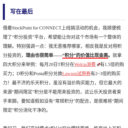
写在最后
借着StockPoint for CONNECT上线搞活动的机会，我顺便梳
理了“积分投资”平台，希望能让你对这个市场有一个整体的
理解。特别强调一点：我无意推荐哪家，相反我是反对用积
分投资的，
理由也很简单——
“积分”的价值比现金高
。
就拿
四大积分来举例：每月20日T积分在
Welcia消费
有1.5倍的购
买力；D积分和Ponta积分兑换
Lawson试用券
有2~3倍的购买
力！最不济的乐天积分，虽没有溢价购买能力，但它最大的
来源“期间限定”积分是不能用来投资的，这让乐天投资者束
手束脚。要知道假如没有“常规积分”的配合，是很难将“期间
限定”积分消化干净的。