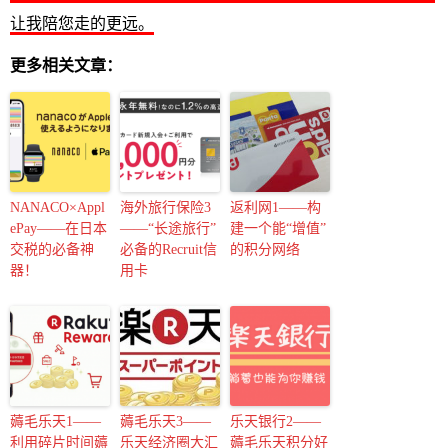
让我陪您走的更远。
更多相关文章：
NANACO×Appl
海外旅行保险3
返利网1——构
ePay——在日本
——“长途旅行”
建一个能“增值”
交税的必备神
必备的Recruit信
的积分网络
器！
用卡
薅毛乐天1——
薅毛乐天3——
乐天银行2——
利用碎片时间薅
乐天经济圈大汇
薅毛乐天积分好