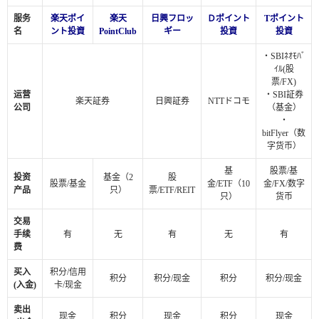
服务
楽天ポイ
楽天
日興フロッ
Ｄポイント
Tポイント
名
ント投資
PointClub
ギー
投資
投資
・SBIﾈｵﾓﾊﾞ
ｲﾙ(股
票/FX)
运营
・SBI証券
楽天証券
日興証券
NTTドコモ
公司
（基金）
・
bitFlyer（数
字货币）
基
股票/基
投资
基金（2
股
股票/基金
金/ETF（10
金/FX/数字
产品
只）
票/ETF/REIT
只）
货币
交易
手续
有
无
有
无
有
费
买入
积分/信用
积分
积分/现金
积分
积分/现金
(入金)
卡/现金
卖出
现金
积分
现金
积分
现金