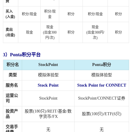
费
买入
积分/现
积分/现金
积分
积分/现金
积分
(入金)
金
现金
现金
卖出
现金
(出金300
积分
(出金300円/
积分
(出金)
円/次)
次)
3）Ponta积分平台
积分名
StockPoint
Ponta积分
类型
模拟体验型
模拟体验型
服务名
Stock Point
Stock Point for CONNECT
运营公
StockPoint
StockPoint/CONNECT证券
司
投资产
股票(180只)/REIT/基金/数
股票(100只)/ETF(6只)
品
字货币/FX
交易手
无
无