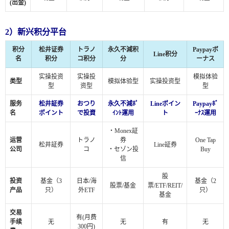
(出金)
2）新兴积分平台
积分
松井证券
トラノ
永久不減积
Paypayボ
Line积分
名
积分
コ积分
分
ーナス
实操投资
实操投
模拟体验
类型
模拟体验型
实操投资型
型
资型
型
服务
松井証券
おつり
永久不減ﾎﾟ
Lineポイン
Paypayﾎﾞ
名
ポイント
で投資
ｲﾝﾄ運用
ト
ｰﾅｽ運用
・Monex証
运营
トラノ
券
One Tap
松井証券
Line証券
公司
コ
・セゾン投
Buy
信
股
投资
基金（3
日本/海
基金（2
股票/基金
票/ETF/REIT/
产品
只）
外ETF
只）
基金
交易
有(月费
手续
无
无
有
无
300円)