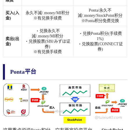
续费
Ponta/永久不
买入(入
永久不減/.money/MI积分
減/.money/StockPoint积分
金)
※有兑换手续费
※Ponta积分免费兑换
・兑换永久不
・兑换Ponta积分(手续费
減/.money/MI积分
卖出(出
1%)
・兑换股票(SBI/みずほ证
金)
・兑换股票(CONNECT证
券)
券)
※有兑换手续费
Ponta平台