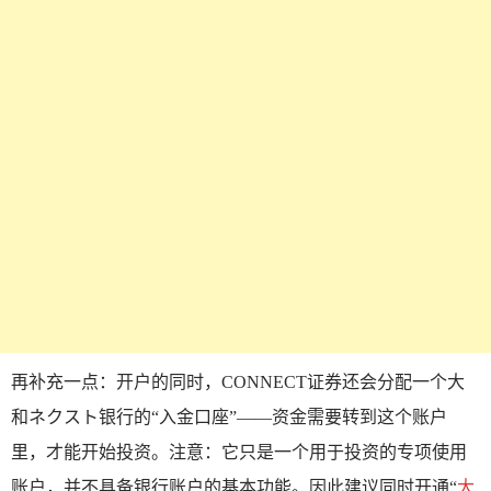
再补充一点：开户的同时，CONNECT证券还会分配一个大
和ネクスト银行的“入金口座”——资金需要转到这个账户
里，才能开始投资。注意：它只是一个用于投资的专项使用
账户，并不具备银行账户的基本功能。因此建议同时开通“
大