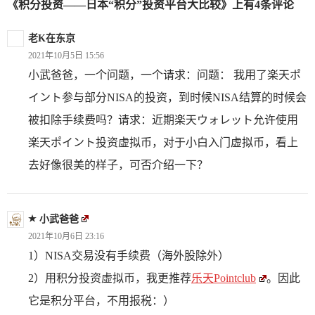
《积分投资——日本“积分”投资平台大比较》上有4条评论
老K在东京
2021年10月5日 15:56
小武爸爸，一个问题，一个请求：问题： 我用了楽天ポ
イント参与部分NISA的投资，到时候NISA结算的时候会
被扣除手续费吗？请求：近期楽天ウォレット允许使用
楽天ポイント投资虚拟币，对于小白入门虚拟币，看上
去好像很美的样子，可否介绍一下？
小武爸爸
2021年10月6日 23:16
1）NISA交易没有手续费（海外股除外）
2）用积分投资虚拟币，我更推荐
乐天Pointclub
。因此
它是积分平台，不用报税：）